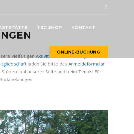
ASTSTÄTTE
TSC SHOP
KONTAKT
INGEN
ONLINE-BUCHUNG
sere vielfältigen
Aktivitäten
. Die Buchung unserer
itgliedschaft
laden Sie bitte das
Anmeldeformular
 Stöbern auf unserer Seite und beim Tennis! Für
e Rückmeldungen.