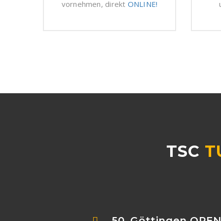
vornehmen, direkt
ONLINE!
TSC
T
50. Göttingen OPE