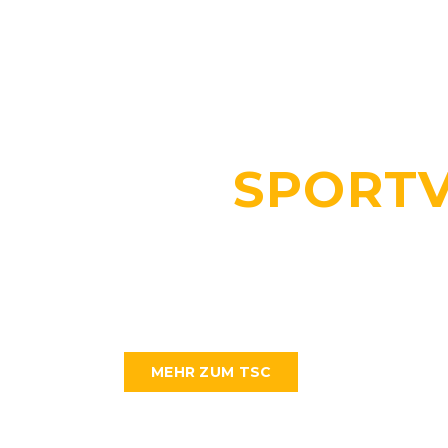
TSC Göttingen
EIN
SPORT
TRADITION
FAMILIÄRE
MEHR ZUM TSC