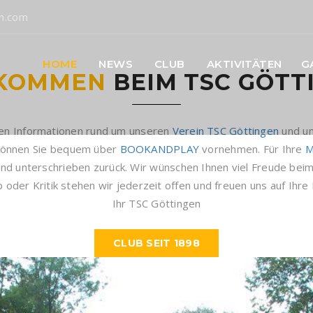
en.com
HOME
NEWS
CLUB
AKTIVITÄTEN
G
LKOMMEN
BEIM TSC GÖTT
igen Informationen rund um unseren
Verein TSC Göttingen
und un
 können Sie bequem über
BOOKANDPLAY
vornehmen. Für Ihre
M
und unterschrieben zurück. Wir wünschen Ihnen viel Freude beim
 oder Kritik stehen wir jederzeit offen und freuen uns auf Ihr
Ihr TSC Göttingen
CLUB SEIT 1898