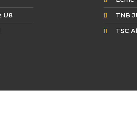
 U8
TNB 
N
TSC Ak