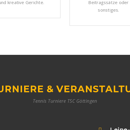
und kreative Gerichte.
Beitragssätze oder
sonstiges.
URNIERE & VERANSTALT
Tennis Turniere TSC Göttingen
N
Leine